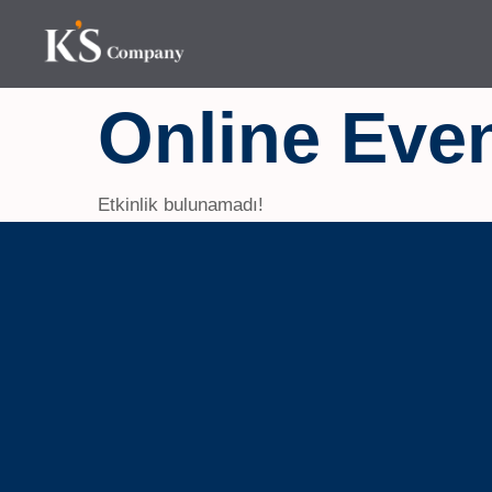
İçeriğe
atla
Online Eve
Etkinlik bulunamadı!