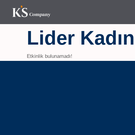
İçeriğe
atla
Lider Kadı
Etkinlik bulunamadı!